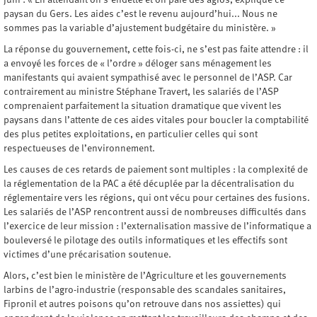
juin : « En attendant on s’endette et on paie des agios, explique ce
paysan du Gers. Les aides c’est le revenu aujourd’hui... Nous ne
sommes pas la variable d’ajustement budgétaire du ministère. »
La réponse du gouvernement, cette fois-ci, ne s’est pas faite attendre : il
a envoyé les forces de « l’ordre » déloger sans ménagement les
manifestants qui avaient sympathisé avec le personnel de l’ASP. Car
contrairement au ministre Stéphane Travert, les salariés de l’ASP
comprenaient parfaitement la situation dramatique que vivent les
paysans dans l’attente de ces aides vitales pour boucler la comptabilité
des plus petites exploitations, en particulier celles qui sont
respectueuses de l’environnement.
Les causes de ces retards de paiement sont multiples : la complexité de
la réglementation de la PAC a été décuplée par la décentralisation du
réglementaire vers les régions, qui ont vécu pour certaines des fusions.
Les salariés de l’ASP rencontrent aussi de nombreuses difficultés dans
l’exercice de leur mission : l’externalisation massive de l’informatique a
bouleversé le pilotage des outils informatiques et les effectifs sont
victimes d’une précarisation soutenue.
Alors, c’est bien le ministère de l’Agriculture et les gouvernements
larbins de l’agro-industrie (responsable des scandales sanitaires,
Fipronil et autres poisons qu’on retrouve dans nos assiettes) qui