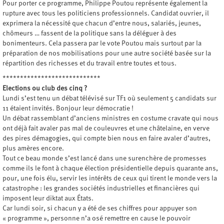
Pour porter ce programme, Philippe Poutou représente également la
rupture avec tous les politiciens professionnels. Candidat ouvrier, il
exprimera la nécessité que chacun d’entre nous, salariés, jeunes,
chômeurs … fassent de la politique sans la déléguer à des
bonimenteurs. Cela passera par le vote Poutou mais surtout par la
préparation de nos mobilisations pour une autre société basée sur la
répartition des richesses et du travail entre toutes et tous.
****************************
Elections ou club des cinq ?
Lundi s’est tenu un débat télévisé sur TF1 où seulement 5 candidats sur
11 étaient invités. Bonjour leur démocratie !
Un débat rassemblant d’anciens ministres en costume cravate qui nous
ont déjà fait avaler pas mal de couleuvres et une châtelaine, en verve
des pires démagogies, qui compte bien nous en faire avaler d’autres,
plus amères encore.
Tout ce beau monde s’est lancé dans une surenchère de promesses
comme ils le font à chaque élection présidentielle depuis quarante ans,
pour, une fois élu, servir les intérêts de ceux qui tirent le monde vers la
catastrophe : les grandes sociétés industrielles et financières qui
imposent leur diktat aux États.
Car lundi soir, si chacun y a été de ses chiffres pour appuyer son
« programme », personne n’a osé remettre en cause le pouvoir