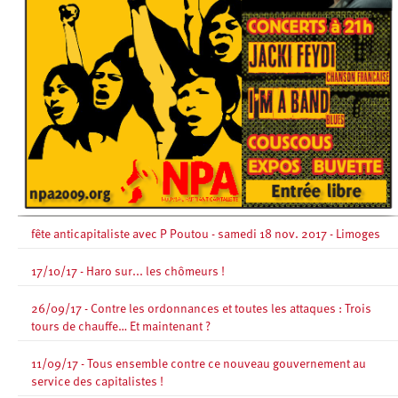
fête anticapitaliste avec P Poutou - samedi 18 nov. 2017 - Limoges
17/10/17 - Haro sur... les chômeurs !
26/09/17 - Contre les ordonnances et toutes les attaques : Trois
tours de chauffe… Et maintenant ?
11/09/17 - Tous ensemble contre ce nouveau gouvernement au
service des capitalistes !