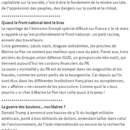
capitaliste sur la société, c’est-à-dire le fondement de la misère sociale,
de l’oppression des peuples, des dangers sur la santé et le climat.
*****************************
Quand le Front national tend le bras
Le reportage de l’émission Envoyé spécial diffusé sur France 2 le 16 mars
a rappelé ce qu’est profondément le Front national : un parti raciste,
ennemi des travailleurs.
Croix gammées, saluts nazis, blagues antisémites, les proches de
Marine Le Pen ne sentent pas meilleur que ceux du père. Parmi eux, trois
anciens du Groupe union défense (GUD, un groupuscule néo-nazi), qui
tiennent aujourd’hui les cordons financiers du FN.
La seule « normalité » du FN est de tremper dans les magouilles et les
fraudes, comme les autres partis de la bourgeoisie. Car depuis qu’ils
sont élus dans les différentes institutions françaises ou européennes,
les « affaires » ne cessent de les poursuivre. Comme quoi le « tous
pourris » si cher à Marine Le Pen leur colle aussi à la peau !
******************************
La guerre des boutons… nucléaires ?
Donald Trump a annoncé une hausse de 9 % du budget militaire
américain, porté à 600 milliards de dollars, entendant tailler dans celui
de l’environnement, de l’aide internationale ou encore de la recherche